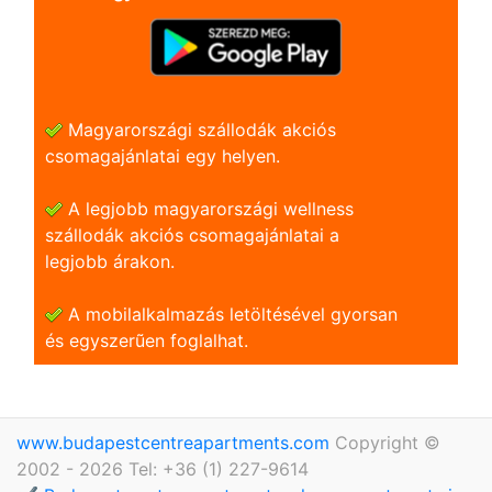
Magyarországi szállodák akciós
csomagajánlatai egy helyen.
A legjobb magyarországi wellness
szállodák akciós csomagajánlatai a
legjobb árakon.
A mobilalkalmazás letöltésével gyorsan
és egyszerũen foglalhat.
www.budapestcentreapartments.com
Copyright ©
2002 - 2026 Tel: +36 (1) 227-9614