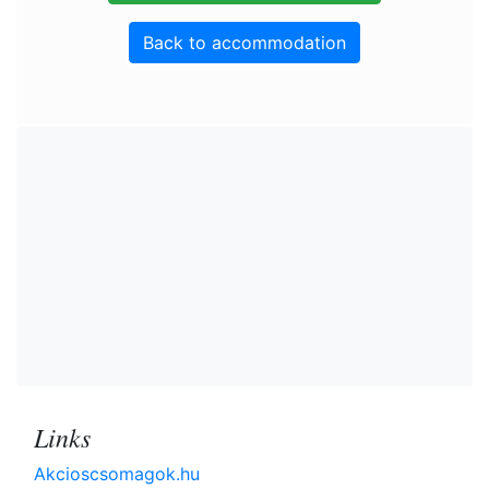
Back to accommodation
Links
Akcioscsomagok.hu