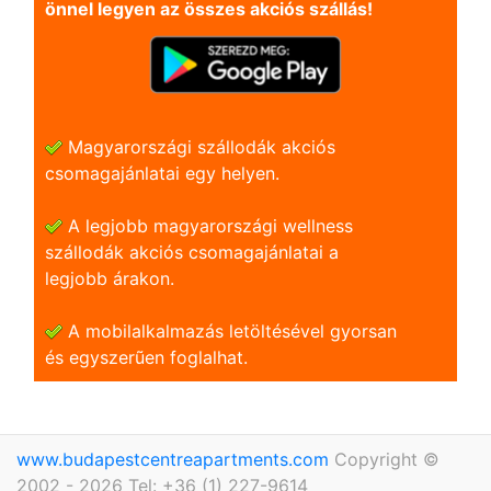
önnel legyen az összes akciós szállás!
Magyarországi szállodák akciós
csomagajánlatai egy helyen.
A legjobb magyarországi wellness
szállodák akciós csomagajánlatai a
legjobb árakon.
A mobilalkalmazás letöltésével gyorsan
és egyszerũen foglalhat.
www.budapestcentreapartments.com
Copyright ©
2002 - 2026 Tel: +36 (1) 227-9614