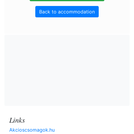
Back to accommodation
Links
Akcioscsomagok.hu