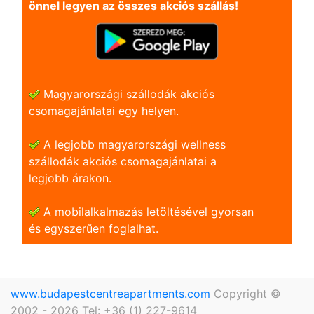
önnel legyen az összes akciós szállás!
Magyarországi szállodák akciós
csomagajánlatai egy helyen.
A legjobb magyarországi wellness
szállodák akciós csomagajánlatai a
legjobb árakon.
A mobilalkalmazás letöltésével gyorsan
és egyszerũen foglalhat.
www.budapestcentreapartments.com
Copyright ©
2002 - 2026 Tel: +36 (1) 227-9614