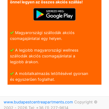
önnel legyen az összes akciós szállás!
Magyarországi szállodák akciós
csomagajánlatai egy helyen.
A legjobb magyarországi wellness
szállodák akciós csomagajánlatai a
legjobb árakon.
A mobilalkalmazás letöltésével gyorsan
és egyszerũen foglalhat.
www.budapestcentreapartments.com
Copyright ©
2002 - 2026 Tel: +36 (1) 227-9614