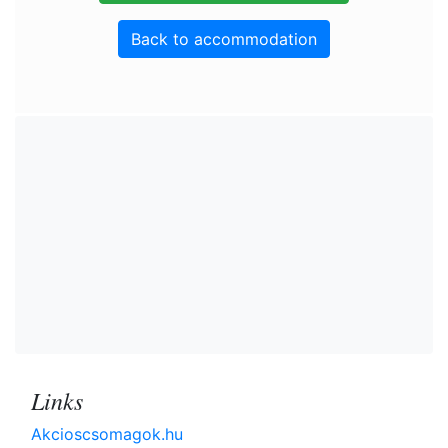
Back to accommodation
Links
Akcioscsomagok.hu