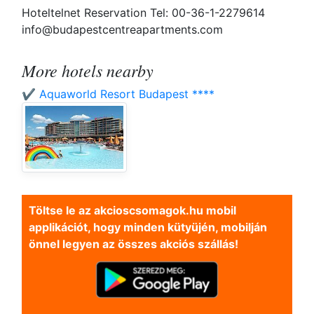
Hoteltelnet Reservation Tel: 00-36-1-2279614
info@budapestcentreapartments.com
More hotels nearby
✔️ Aquaworld Resort Budapest ****
Töltse le az akcioscsomagok.hu mobil
applikációt, hogy minden kütyüjén, mobilján
önnel legyen az összes akciós szállás!