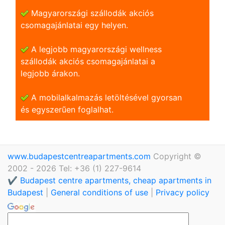
Magyarországi szállodák akciós
csomagajánlatai egy helyen.
A legjobb magyarországi wellness
szállodák akciós csomagajánlatai a
legjobb árakon.
A mobilalkalmazás letöltésével gyorsan
és egyszerũen foglalhat.
www.budapestcentreapartments.com
Copyright ©
2002 - 2026 Tel: +36 (1) 227-9614
✔️ Budapest centre apartments, cheap apartments in
Budapest
|
General conditions of use
|
Privacy policy