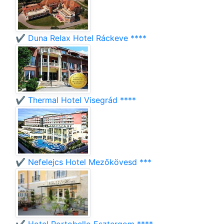
✔️ Duna Relax Hotel Ráckeve ****
✔️ Thermal Hotel Visegrád ****
✔️ Nefelejcs Hotel Mezőkövesd ***