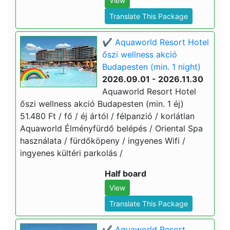
View
Translate This Package
✔️ Aquaworld Resort Hotel
őszi wellness akció
Budapesten (min. 1 night)
2026.09.01 - 2026.11.30
Aquaworld Resort Hotel
őszi wellness akció Budapesten (min. 1 éj)
51.480 Ft / fő / éj ártól / félpanzió / korlátlan
Aquaworld Élményfürdő belépés / Oriental Spa
használata / fürdőköpeny / ingyenes Wifi /
ingyenes kültéri parkolás /
Half board
View
Translate This Package
✔️ Aquaworld Resort