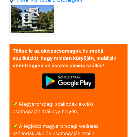
✔️ Hotel Portobello Esztergom ****
Töltse le az akcioscsomagok.hu mobil
applikációt, hogy minden kütyüjén, mobilján
önnel legyen az összes akciós szállás!
Magyarországi szállodák akciós
csomagajánlatai egy helyen.
A legjobb magyarországi wellness
szállodák akciós csomagajánlatai a