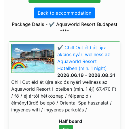
Back to accommodation
Package Deals - ✔️ Aquaworld Resort Budapest
****
✔️ Chill Out éld át újra
akciós nyári wellness az
Aquaworld Resort
Hotelben (min. 1 night)
2026.06.19 - 2026.08.31
Chill Out éld át újra akciós nyári wellness az
Aquaworld Resort Hotelben (min. 1 éj) 67.470 Ft
/ fő / éj ártól hétköznap / félpanzió /
élményfürdő belépő / Oriental Spa használat /
ingyenes wifi / ingyenes parkolás /
Half board