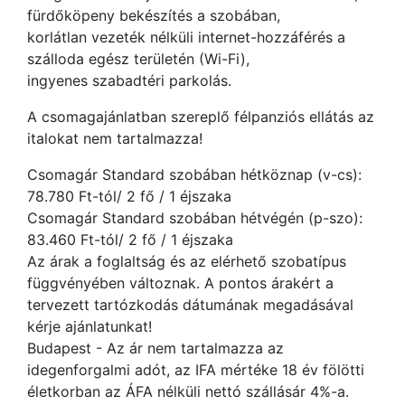
fürdőköpeny bekészítés a szobában,
korlátlan vezeték nélküli internet-hozzáférés a
szálloda egész területén (Wi-Fi),
ingyenes szabadtéri parkolás.
A csomagajánlatban szereplő félpanziós ellátás az
italokat nem tartalmazza!
Csomagár Standard szobában hétköznap (v-cs):
78.780 Ft-tól/ 2 fő / 1 éjszaka
Csomagár Standard szobában hétvégén (p-szo):
83.460 Ft-tól/ 2 fő / 1 éjszaka
Az árak a foglaltság és az elérhető szobatípus
függvényében változnak. A pontos árakért a
tervezett tartózkodás dátumának megadásával
kérje ajánlatunkat!
Budapest - Az ár nem tartalmazza az
idegenforgalmi adót, az IFA mértéke 18 év fölötti
életkorban az ÁFA nélküli nettó szállásár 4%-a.