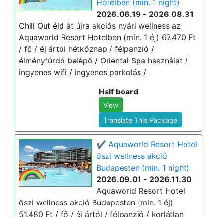
Hotelben (min. 1 night)
2026.06.19 - 2026.08.31
Chill Out éld át újra akciós nyári wellness az
Aquaworld Resort Hotelben (min. 1 éj) 67.470 Ft
/ fő / éj ártól hétköznap / félpanzió /
élményfürdő belépő / Oriental Spa használat /
ingyenes wifi / ingyenes parkolás /
Half board
View
Translate This Package
✔️ Aquaworld Resort Hotel
őszi wellness akció
Budapesten (min. 1 night)
2026.09.01 - 2026.11.30
Aquaworld Resort Hotel
őszi wellness akció Budapesten (min. 1 éj)
51.480 Ft / fő / éj ártól / félpanzió / korlátlan