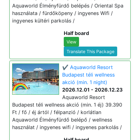
Aquaworld Élményfürdő belépés / Oriental Spa
használata / fürdőköpeny / ingyenes Wifi /
ingyenes kültéri parkolás /
Half board
View
Translate This Package
✔️ Aquaworld Resort
Budapest téli wellness
akció (min. 1 night)
2026.12.01 - 2026.12.23
Aquaworld Resort
Budapest téli wellness akció (min. 1 éj) 39.390
Ft / fő / éj ártól / félpanzió / korlátlan
Aquaworld Élményfürdő belépő / wellness
használat / ingyenes wifi / ingyenes parkolás /
Half board