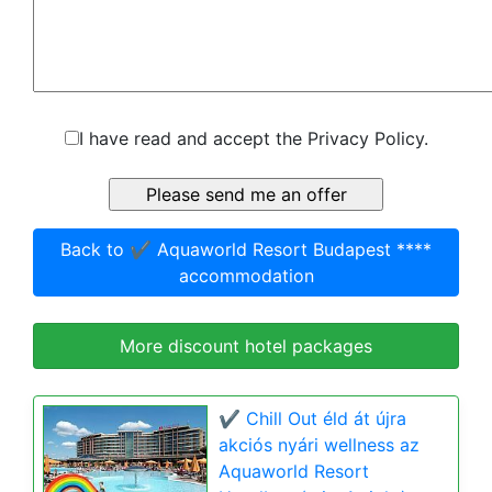
I have read and accept the Privacy Policy.
Back to ✔️ Aquaworld Resort Budapest ****
accommodation
More discount hotel packages
✔️ Chill Out éld át újra
akciós nyári wellness az
Aquaworld Resort