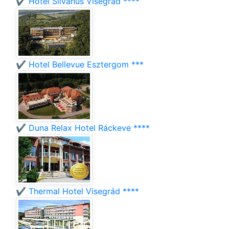
✔️ Hotel Silvanus Visegrád ****
✔️ Hotel Bellevue Esztergom ***
✔️ Duna Relax Hotel Ráckeve ****
✔️ Thermal Hotel Visegrád ****