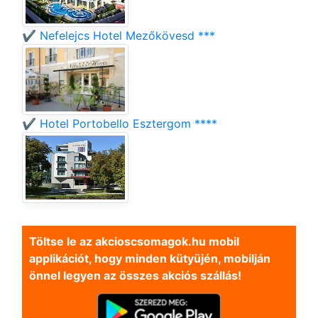
✔️ Nefelejcs Hotel Mezőkövesd ***
✔️ Hotel Portobello Esztergom ****
Töltse le az akcioscsomagok.hu mobil
applikációt, hogy minden kütyüjén, mobilján
önnel legyen az összes akciós szállás!