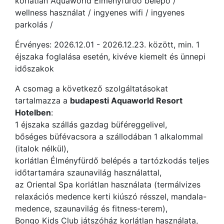
korlátlan Aquaworld Élményfürdő belépő /
wellness használat / ingyenes wifi / ingyenes
parkolás /
Érvényes: 2026.12.01 - 2026.12.23. között, min. 1
éjszaka foglalása esetén, kivéve kiemelt és ünnepi
időszakok
A csomag a következő szolgáltatásokat
tartalmazza a
budapesti Aquaworld Resort
Hotelben
:
1 éjszaka szállás gazdag büféreggelivel,
bőséges büfévacsora a szállodában 1 alkalommal
(italok nélkül),
korlátlan Élményfürdő belépés a tartózkodás teljes
időtartamára szaunavilág használattal,
az Oriental Spa korlátlan használata (termálvizes
relaxációs medence kerti kiúszó résszel, mandala-
medence, szaunavilág és fitness-terem),
Bongo Kids Club játszóház korlátlan használata,