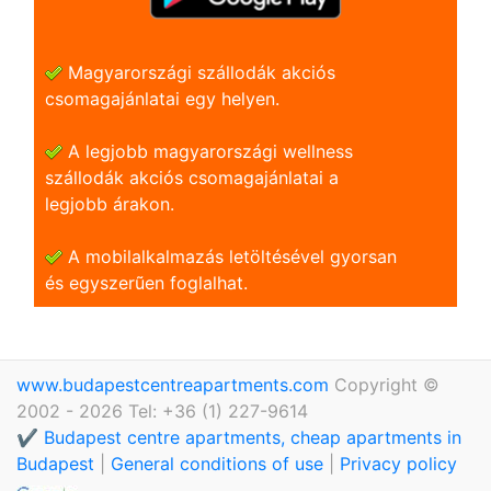
Magyarországi szállodák akciós
csomagajánlatai egy helyen.
A legjobb magyarországi wellness
szállodák akciós csomagajánlatai a
legjobb árakon.
A mobilalkalmazás letöltésével gyorsan
és egyszerũen foglalhat.
www.budapestcentreapartments.com
Copyright ©
2002 - 2026 Tel: +36 (1) 227-9614
✔️ Budapest centre apartments, cheap apartments in
Budapest
|
General conditions of use
|
Privacy policy