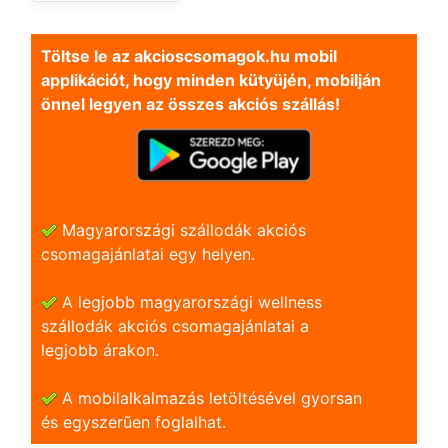
Töltse le az akcioscsomagok.hu mobil
applikációt, hogy minden kütyüjén, mobilján
önnel legyen az összes akciós szállás!
Magyarországi szállodák akciós
csomagajánlatai egy helyen.
A legjobb magyarországi wellness
szállodák akciós csomagajánlatai a
legjobb árakon.
A mobilalkalmazás letöltésével gyorsan
és egyszerũen foglalhat.