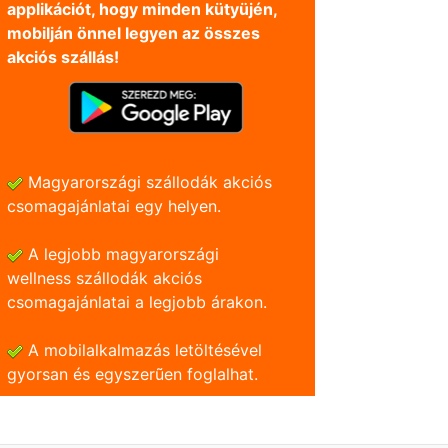
applikációt, hogy minden kütyüjén,
mobilján önnel legyen az összes
akciós szállás!
Magyarországi szállodák akciós
csomagajánlatai egy helyen.
A legjobb magyarországi
wellness szállodák akciós
csomagajánlatai a legjobb árakon.
A mobilalkalmazás letöltésével
gyorsan és egyszerũen foglalhat.