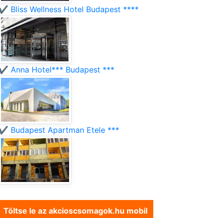
✔️ Bliss Wellness Hotel Budapest ****
✔️ Anna Hotel*** Budapest ***
✔️ Budapest Apartman Etele ***
Töltse le az akcioscsomagok.hu mobil