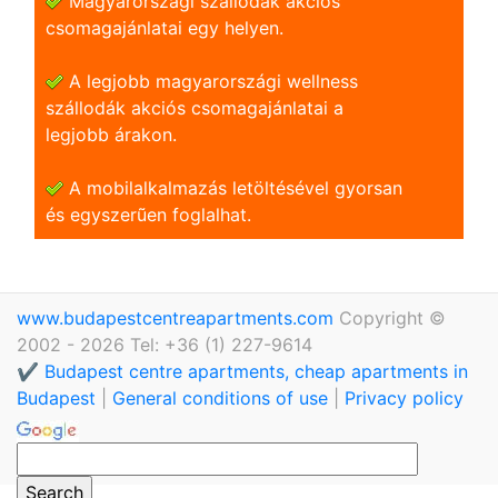
Magyarországi szállodák akciós
csomagajánlatai egy helyen.
A legjobb magyarországi wellness
szállodák akciós csomagajánlatai a
legjobb árakon.
A mobilalkalmazás letöltésével gyorsan
és egyszerũen foglalhat.
www.budapestcentreapartments.com
Copyright ©
2002 - 2026 Tel: +36 (1) 227-9614
✔️ Budapest centre apartments, cheap apartments in
Budapest
|
General conditions of use
|
Privacy policy