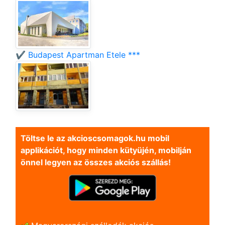
✔️ Budapest Apartman Etele ***
Töltse le az akcioscsomagok.hu mobil
applikációt, hogy minden kütyüjén, mobilján
önnel legyen az összes akciós szállás!