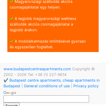
Magyarországi szállodák akciós
csomagajánlatai egy helyen.
A legjobb magyarországi wellness
szállodák akciós csomagajánlatai a
legjobb árakon.
A mobilalkalmazás letöltésével gyorsan
és egyszerũen foglalhat.
www.budapestcentreapartments.com
Copyright ©
2002 - 2026 Tel: +36 (1) 227-9614
✔️ Budapest centre apartments, cheap apartments in
Budapest
|
General conditions of use
|
Privacy policy