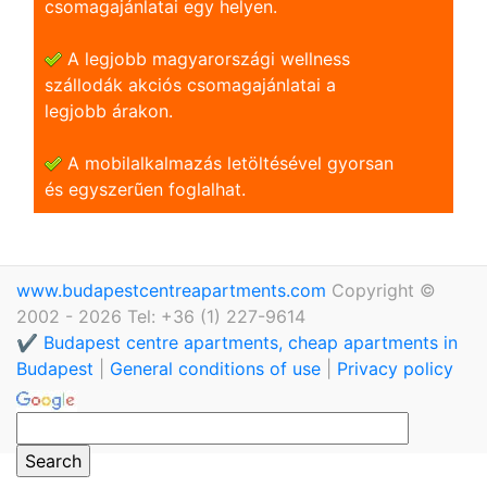
csomagajánlatai egy helyen.
A legjobb magyarországi wellness
szállodák akciós csomagajánlatai a
legjobb árakon.
A mobilalkalmazás letöltésével gyorsan
és egyszerũen foglalhat.
www.budapestcentreapartments.com
Copyright ©
2002 - 2026 Tel: +36 (1) 227-9614
✔️ Budapest centre apartments, cheap apartments in
Budapest
|
General conditions of use
|
Privacy policy