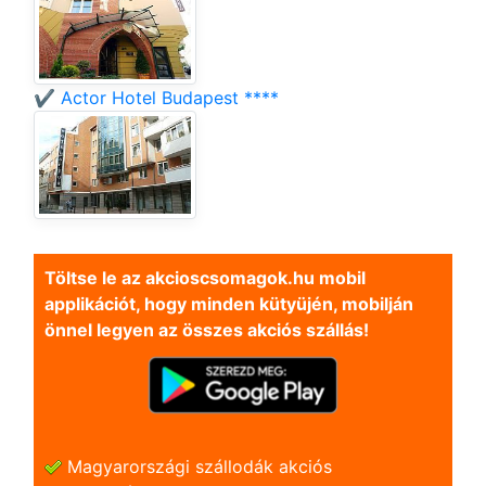
✔️ Actor Hotel Budapest ****
Töltse le az akcioscsomagok.hu mobil
applikációt, hogy minden kütyüjén, mobilján
önnel legyen az összes akciós szállás!
Magyarországi szállodák akciós