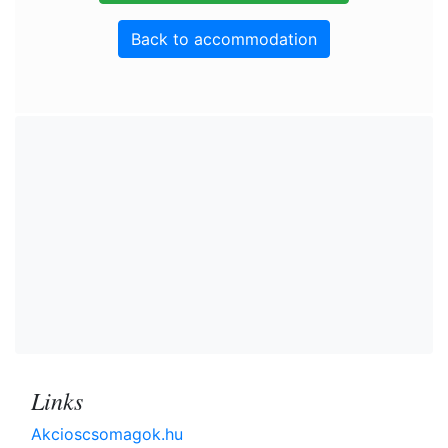
Back to accommodation
Links
Akcioscsomagok.hu