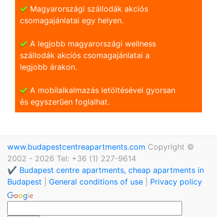
Magyarországi szállodák akciós
csomagajánlatai egy helyen.
A legjobb magyarországi wellness
szállodák akciós csomagajánlatai a
legjobb árakon.
A mobilalkalmazás letöltésével gyorsan
és egyszerũen foglalhat.
www.budapestcentreapartments.com
Copyright ©
2002 - 2026 Tel: +36 (1) 227-9614
✔️ Budapest centre apartments, cheap apartments in
Budapest
|
General conditions of use
|
Privacy policy