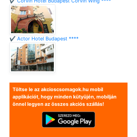
✔️ Corvin Hotel Budapest Corvin Wing ****
✔️ Actor Hotel Budapest ****
Töltse le az akcioscsomagok.hu mobil
applikációt, hogy minden kütyüjén, mobilján
önnel legyen az összes akciós szállás!