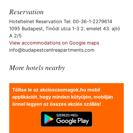
Reservation
Hoteltelnet Reservation Tel: 00-36-1-2279614
1095 Budapest, Tinódi utca 1-3 2. emelet 43. ajtó
A 2/5
View accommodations on Google maps
info@budapestcentreapartments.com
More hotels nearby
Töltse le az akcioscsomagok.hu mobil
applikációt, hogy minden kütyüjén, mobilján
önnel legyen az összes akciós szállás!