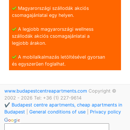
Magyarországi szállodák akciós
csomagajánlatai egy helyen.
A legjobb magyarországi wellness
szállodák akciós csomagajánlatai a
legjobb árakon.
A mobilalkalmazás letöltésével gyorsan
és egyszerũen foglalhat.
www.budapestcentreapartments.com
Copyright ©
2002 - 2026 Tel: +36 (1) 227-9614
✔️ Budapest centre apartments, cheap apartments in
Budapest
|
General conditions of use
|
Privacy policy