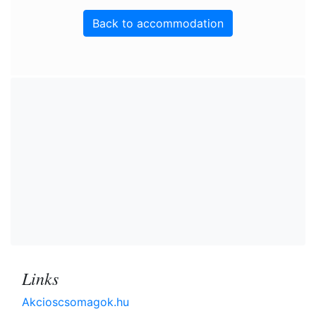
Back to accommodation
Links
Akcioscsomagok.hu