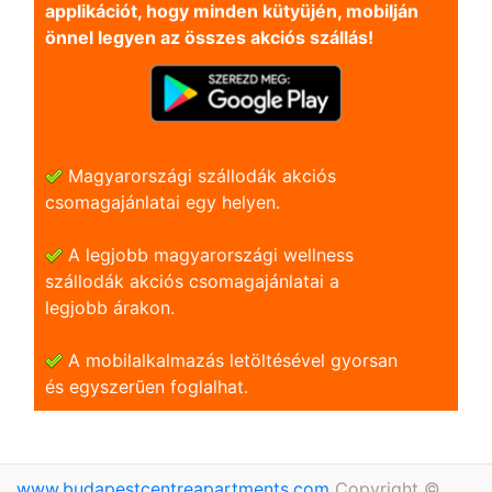
applikációt, hogy minden kütyüjén, mobilján
önnel legyen az összes akciós szállás!
Magyarországi szállodák akciós
csomagajánlatai egy helyen.
A legjobb magyarországi wellness
szállodák akciós csomagajánlatai a
legjobb árakon.
A mobilalkalmazás letöltésével gyorsan
és egyszerũen foglalhat.
www.budapestcentreapartments.com
Copyright ©