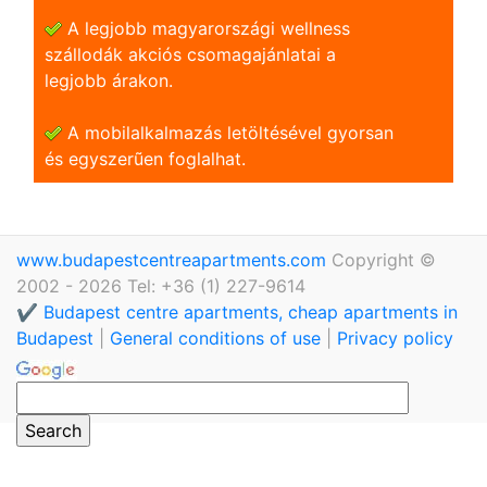
A legjobb magyarországi wellness
szállodák akciós csomagajánlatai a
legjobb árakon.
A mobilalkalmazás letöltésével gyorsan
és egyszerũen foglalhat.
www.budapestcentreapartments.com
Copyright ©
2002 - 2026 Tel: +36 (1) 227-9614
✔️ Budapest centre apartments, cheap apartments in
Budapest
|
General conditions of use
|
Privacy policy