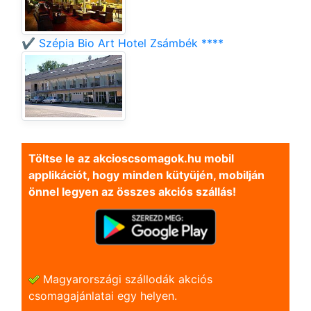
✔️ Szépia Bio Art Hotel Zsámbék ****
Töltse le az akcioscsomagok.hu mobil
applikációt, hogy minden kütyüjén, mobilján
önnel legyen az összes akciós szállás!
Magyarországi szállodák akciós
csomagajánlatai egy helyen.