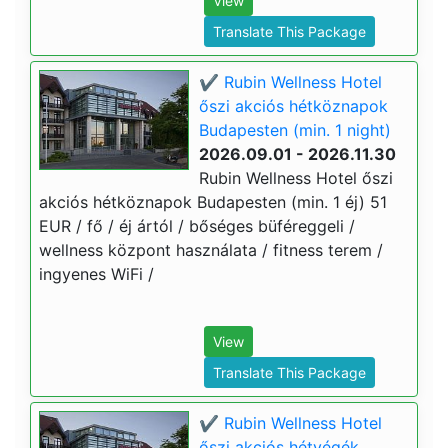
View
Translate This Package
✔️ Rubin Wellness Hotel
őszi akciós hétköznapok
Budapesten (min. 1 night)
2026.09.01 - 2026.11.30
Rubin Wellness Hotel őszi
akciós hétköznapok Budapesten (min. 1 éj) 51
EUR / fő / éj ártól / bőséges büféreggeli /
wellness központ használata / fitness terem /
ingyenes WiFi /
View
Translate This Package
✔️ Rubin Wellness Hotel
őszi akciós hétvégék