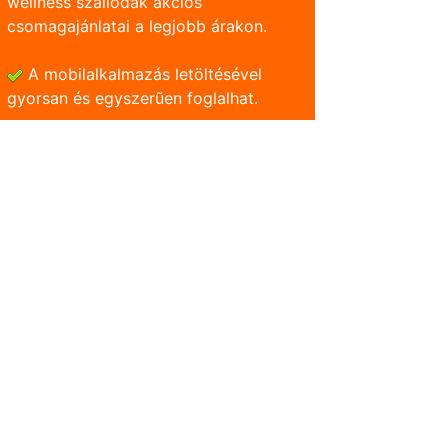
wellness szállodák akciós
csomagajánlatai a legjobb árakon.
A mobilalkalmazás letöltésével
gyorsan és egyszerũen foglalhat.