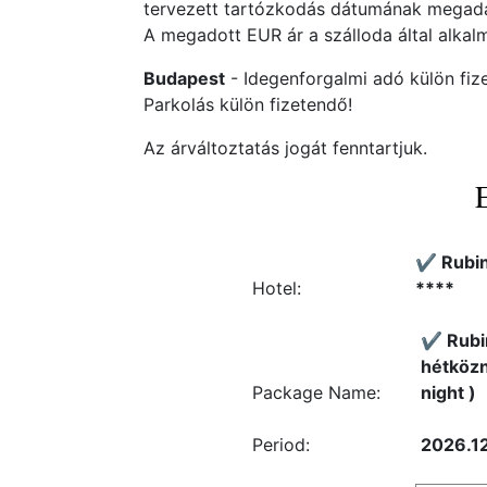
tervezett tartózkodás dátumának megadás
A megadott EUR ár a szálloda által alkalm
Budapest
- Idegenforgalmi adó külön fiz
Parkolás külön fizetendő!
Az árváltoztatás jogát fenntartjuk.
✔️ Rubi
Hotel:
****
✔️ Rubi
hétközn
Package Name:
night )
Period:
2026.12