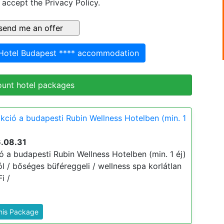
 accept the Privacy Policy.
 Hotel Budapest **** accommodation
ount hotel packages
akció a budapesti Rubin Wellness Hotelben (min. 1
6.08.31
ó a budapesti Rubin Wellness Hotelben (min. 1 éj)
tól / bőséges büféreggeli / wellness spa korlátlan
i /
This Package