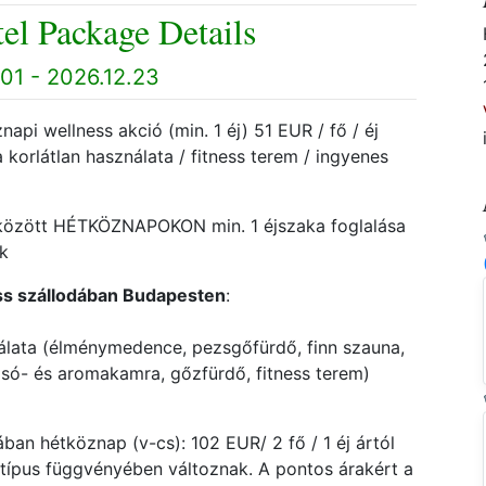
el Package Details
01 - 2026.12.23
api wellness akció (min. 1 éj) 51 EUR / fő / éj
 korlátlan használata / fitness terem / ingyenes
. között HÉTKÖZNAPOKON min. 1 éjszaka foglalása
ek
ss szállodában Budapesten
:
álata (élménymedence, pezsgőfürdő, finn szauna,
 só- és aromakamra, gőzfürdő, fitness terem)
ban hétköznap (v-cs): 102 EUR/ 2 fő / 1 éj ártól
atípus függvényében változnak. A pontos árakért a