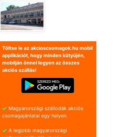
Töltse le az akcioscsomagok.hu mobil
applikációt, hogy minden kütyüjén,
mobilján önnel legyen az összes
akciós szállás!
Magyarországi szállodák akciós
csomagajánlatai egy helyen.
A legjobb magyarországi