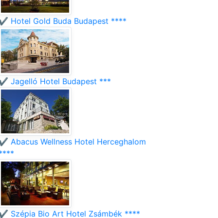
✔️ Hotel Gold Buda Budapest ****
✔️ Jagelló Hotel Budapest ***
✔️ Abacus Wellness Hotel Herceghalom
****
✔️ Szépia Bio Art Hotel Zsámbék ****