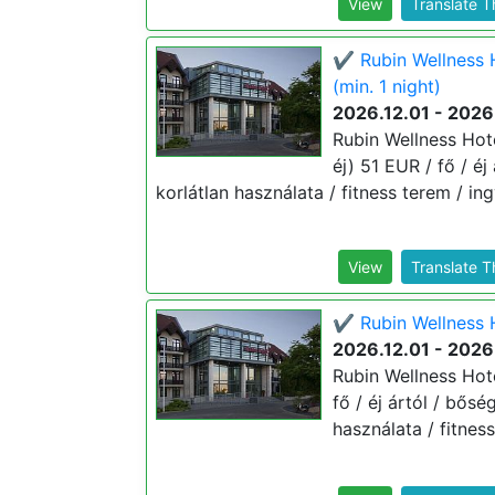
View
Translate 
✔️ Rubin Wellness 
(min. 1 night)
2026.12.01 - 2026
Rubin Wellness Hote
éj) 51 EUR / fő / é
korlátlan használata / fitness terem / in
View
Translate 
✔️ Rubin Wellness H
2026.12.01 - 2026
Rubin Wellness Hote
fő / éj ártól / bősé
használata / fitnes