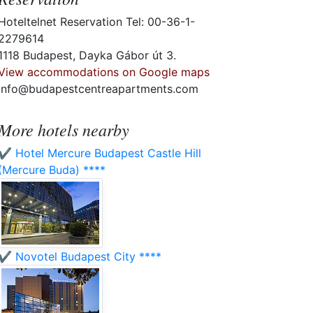
Hoteltelnet Reservation Tel: 00-36-1-
2279614
1118 Budapest, Dayka Gábor út 3.
View accommodations on Google maps
info@budapestcentreapartments.com
More hotels nearby
✔️ Hotel Mercure Budapest Castle Hill
(Mercure Buda) ****
✔️ Novotel Budapest City ****