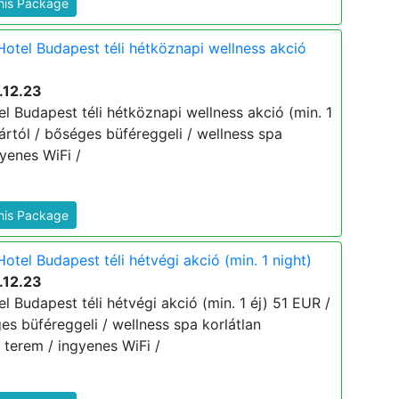
This Package
Hotel Budapest téli hétköznapi wellness akció
.12.23
l Budapest téli hétköznapi wellness akció (min. 1
j ártól / bőséges büféreggeli / wellness spa
gyenes WiFi /
This Package
otel Budapest téli hétvégi akció (min. 1 night)
.12.23
l Budapest téli hétvégi akció (min. 1 éj) 51 EUR /
ges büféreggeli / wellness spa korlátlan
s terem / ingyenes WiFi /