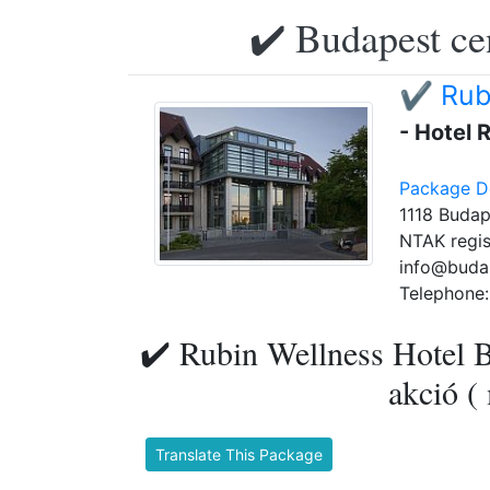
✔️ Budapest ce
✔️ Rub
- Hotel
Package De
1118 Budap
NTAK regis
info@buda
Telephone:
✔️ Rubin Wellness Hotel B
akció ( 
Translate This Package