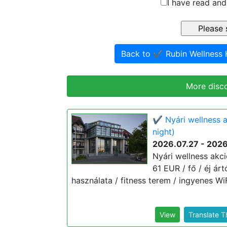
I have read and
Back to ✔️ Rubin Wellness
More disc
✔️ Nyári wellness 
night)
2026.07.27 - 202
Nyári wellness akci
61 EUR / fő / éj ár
használata / fitness terem / ingyenes WiF
View
Translate 