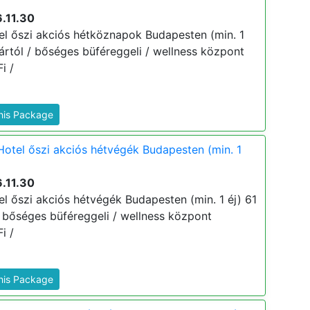
.11.30
el őszi akciós hétköznapok Budapesten (min. 1
j ártól / bőséges büféreggeli / wellness központ
i /
This Package
Hotel őszi akciós hétvégék Budapesten (min. 1
.11.30
l őszi akciós hétvégék Budapesten (min. 1 éj) 61
 / bőséges büféreggeli / wellness központ
i /
This Package