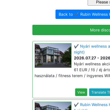
Back to ✔️ Rubin Wellness
More disc
✔️ Nyári wellness 
night)
2026.07.27 - 202
Nyári wellness akci
61 EUR / fő / éj ár
használata / fitness terem / ingyenes WiF
View
Translate 
✔️ Rubin Wellness 