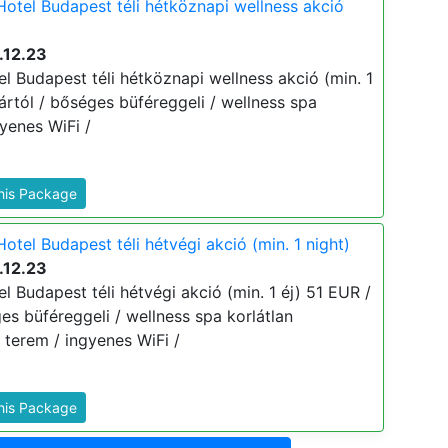
Hotel Budapest téli hétköznapi wellness akció
.12.23
l Budapest téli hétköznapi wellness akció (min. 1
j ártól / bőséges büféreggeli / wellness spa
gyenes WiFi /
This Package
otel Budapest téli hétvégi akció (min. 1 night)
.12.23
l Budapest téli hétvégi akció (min. 1 éj) 51 EUR /
ges büféreggeli / wellness spa korlátlan
s terem / ingyenes WiFi /
This Package