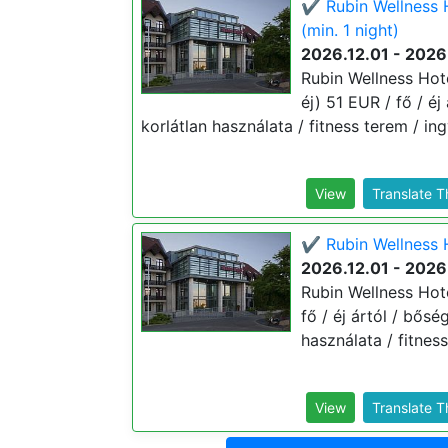
✔️ Rubin Wellness 
(min. 1 night)
2026.12.01 - 2026
Rubin Wellness Hote
éj) 51 EUR / fő / é
korlátlan használata / fitness terem / in
View
Translate 
✔️ Rubin Wellness H
2026.12.01 - 2026
Rubin Wellness Hote
fő / éj ártól / bősé
használata / fitnes
View
Translate 