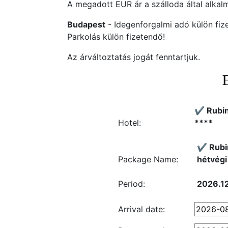
A megadott EUR ár a szálloda által alkalm
Budapest
- Idegenforgalmi adó külön fiz
Parkolás külön fizetendő!
Az árváltoztatás jogát fenntartjuk.
✔️ Rubi
Hotel:
****
✔️ Rubi
Package Name:
hétvégi 
Period:
2026.12
Arrival date: