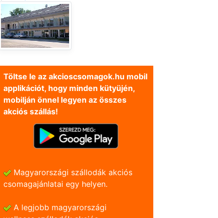
Töltse le az akcioscsomagok.hu mobil
applikációt, hogy minden kütyüjén,
mobilján önnel legyen az összes
akciós szállás!
Magyarországi szállodák akciós
csomagajánlatai egy helyen.
A legjobb magyarországi