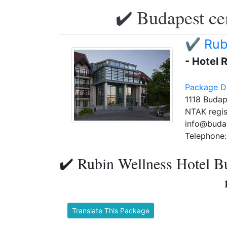
✔️ Budapest ce
✔️ Rub
- Hotel
Package De
1118 Budap
NTAK regis
info@buda
Telephone:
✔️ Rubin Wellness Hotel Bud
Translate This Package