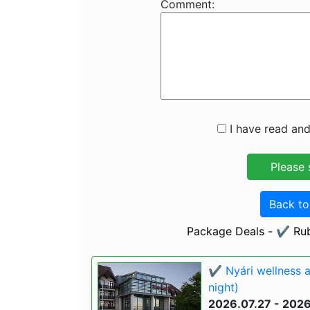
Comment:
I have read and
Back t
Package Deals - ✔️ Rub
✔️ Nyári wellness 
night)
2026.07.27 - 202