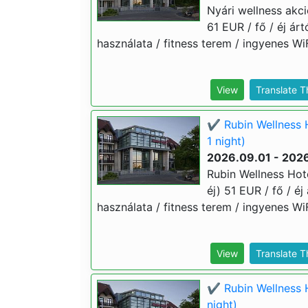
Nyári wellness akci
61 EUR / fő / éj ár
használata / fitness terem / ingyenes WiF
View
Translate 
✔️ Rubin Wellness 
1 night)
2026.09.01 - 2026
Rubin Wellness Hot
éj) 51 EUR / fő / é
használata / fitness terem / ingyenes WiF
View
Translate 
✔️ Rubin Wellness 
night)