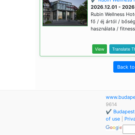
2026.12.01 - 2026
Rubin Wellness Hote
fő / éj ártól / bősé
használata / fitnes
View
Translate 
Back t
www.budape
9614
✔️ Budapest
of use
|
Priv