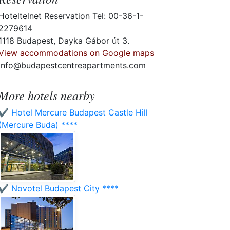
Hoteltelnet Reservation Tel: 00-36-1-
2279614
1118 Budapest, Dayka Gábor út 3.
View accommodations on Google maps
info@budapestcentreapartments.com
More hotels nearby
✔️ Hotel Mercure Budapest Castle Hill
(Mercure Buda) ****
✔️ Novotel Budapest City ****