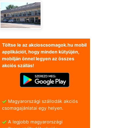
Töltse le az akcioscsomagok.hu mobil
applikációt, hogy minden kütyüjén,
mobilján önnel legyen az összes
akciós szállás!
Magyarországi szállodák akciós
csomagajánlatai egy helyen.
A legjobb magyarországi