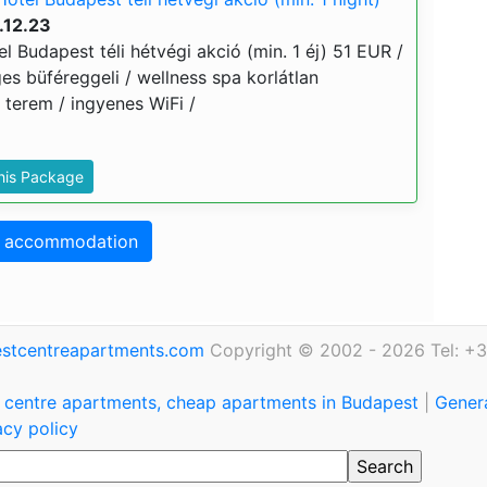
.12.23
l Budapest téli hétvégi akció (min. 1 éj) 51 EUR /
ges büféreggeli / wellness spa korlátlan
s terem / ingyenes WiFi /
This Package
o accommodation
stcentreapartments.com
Copyright © 2002 - 2026 Tel: +3
 centre apartments, cheap apartments in Budapest
|
Genera
acy policy