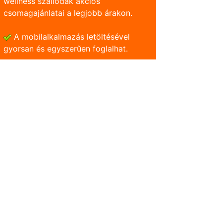
wellness szállodák akciós
csomagajánlatai a legjobb árakon.
A mobilalkalmazás letöltésével
gyorsan és egyszerũen foglalhat.