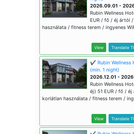
2026.09.01 - 2026
Rubin Wellness Hote
EUR / fő / éj ártól
használata / fitness terem / ingyenes WiF
View
Translate 
✔️ Rubin Wellness 
(min. 1 night)
2026.12.01 - 2026
Rubin Wellness Hote
éj) 51 EUR / fő / é
korlátlan használata / fitness terem / in
View
Translate 
✔️ Rubin Wellness H