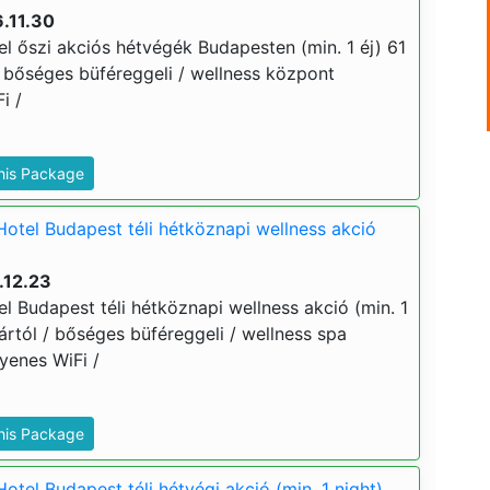
.11.30
l őszi akciós hétvégék Budapesten (min. 1 éj) 61
 / bőséges büféreggeli / wellness központ
i /
This Package
Hotel Budapest téli hétköznapi wellness akció
.12.23
l Budapest téli hétköznapi wellness akció (min. 1
j ártól / bőséges büféreggeli / wellness spa
gyenes WiFi /
This Package
otel Budapest téli hétvégi akció (min. 1 night)