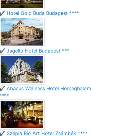
✔️ Hotel Gold Buda Budapest ****
✔️ Jagelló Hotel Budapest ***
✔️ Abacus Wellness Hotel Herceghalom
****
✔️ Szépia Bio Art Hotel Zsámbék ****