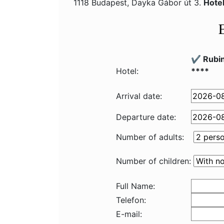
1118 Budapest, Dayka Gábor út 3.
Hote
✔️ Rubi
Hotel:
****
Arrival date:
Departure date:
Number of adults:
Number of children:
Full Name:
Telefon:
E-mail: