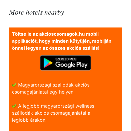
More hotels nearby
Töltse le az akcioscsomagok.hu mobil
applikációt, hogy minden kütyüjén, mobilján
önnel legyen az összes akciós szállás!
Magyarországi szállodák akciós
csomagajánlatai egy helyen.
A legjobb magyarországi wellness
szállodák akciós csomagajánlatai a
legjobb árakon.