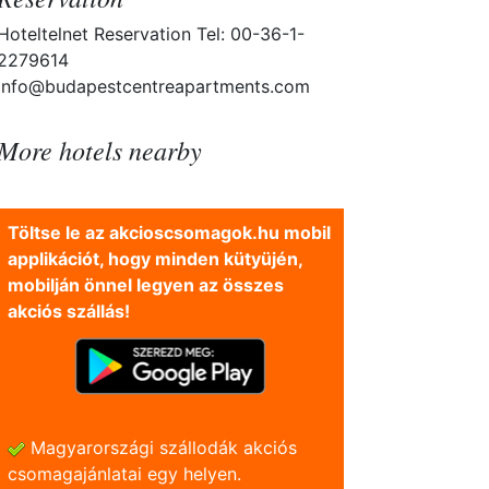
Hoteltelnet Reservation Tel: 00-36-1-
2279614
info@budapestcentreapartments.com
More hotels nearby
Töltse le az akcioscsomagok.hu mobil
applikációt, hogy minden kütyüjén,
mobilján önnel legyen az összes
akciós szállás!
Magyarországi szállodák akciós
csomagajánlatai egy helyen.