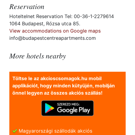
Reservation
Hoteltelnet Reservation Tel: 00-36-1-2279614
1064 Budapest, Rózsa utca 85.
View accommodations on Google maps
info@budapestcentreapartments.com
More hotels nearby
Töltse le az akcioscsomagok.hu mobil
applikációt, hogy minden kütyüjén, mobilján
önnel legyen az összes akciós szállás!
Magyarországi szállodák akciós