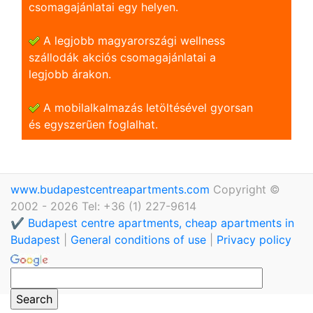
csomagajánlatai egy helyen.
A legjobb magyarországi wellness
szállodák akciós csomagajánlatai a
legjobb árakon.
A mobilalkalmazás letöltésével gyorsan
és egyszerũen foglalhat.
www.budapestcentreapartments.com
Copyright ©
2002 - 2026 Tel: +36 (1) 227-9614
✔️ Budapest centre apartments, cheap apartments in
Budapest
|
General conditions of use
|
Privacy policy