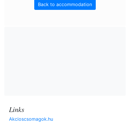
Back to accommodation
Links
Akcioscsomagok.hu