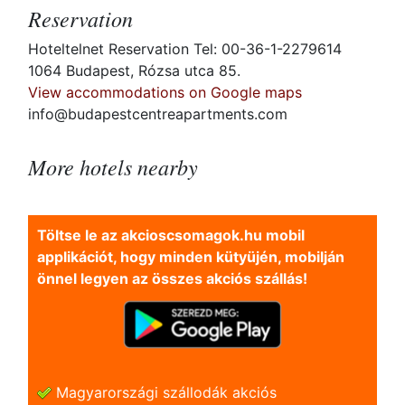
Reservation
Hoteltelnet Reservation Tel: 00-36-1-2279614
1064 Budapest, Rózsa utca 85.
View accommodations on Google maps
info@budapestcentreapartments.com
More hotels nearby
Töltse le az akcioscsomagok.hu mobil
applikációt, hogy minden kütyüjén, mobilján
önnel legyen az összes akciós szállás!
Magyarországi szállodák akciós