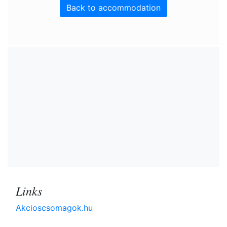
Back to accommodation
Links
Akcioscsomagok.hu