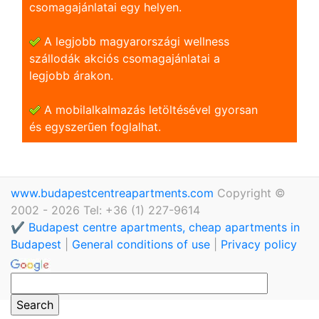
csomagajánlatai egy helyen.
A legjobb magyarországi wellness
szállodák akciós csomagajánlatai a
legjobb árakon.
A mobilalkalmazás letöltésével gyorsan
és egyszerũen foglalhat.
www.budapestcentreapartments.com
Copyright ©
2002 - 2026 Tel: +36 (1) 227-9614
✔️ Budapest centre apartments, cheap apartments in
Budapest
|
General conditions of use
|
Privacy policy