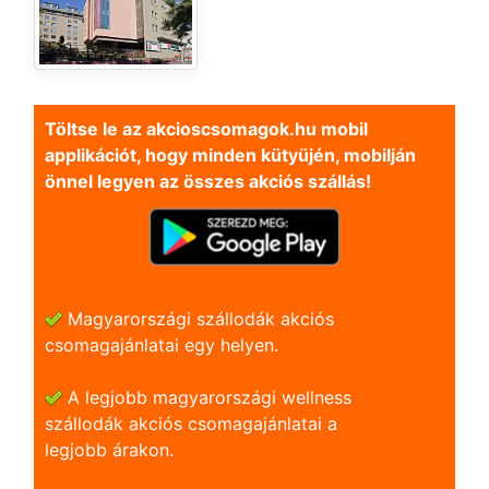
Töltse le az akcioscsomagok.hu mobil
applikációt, hogy minden kütyüjén, mobilján
önnel legyen az összes akciós szállás!
Magyarországi szállodák akciós
csomagajánlatai egy helyen.
A legjobb magyarországi wellness
szállodák akciós csomagajánlatai a
legjobb árakon.