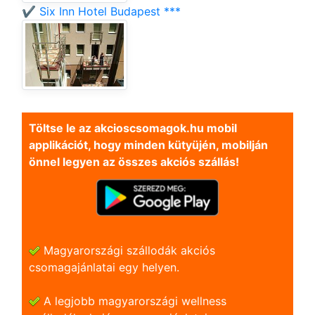
✔️ Six Inn Hotel Budapest ***
Töltse le az akcioscsomagok.hu mobil
applikációt, hogy minden kütyüjén, mobilján
önnel legyen az összes akciós szállás!
Magyarországi szállodák akciós
csomagajánlatai egy helyen.
A legjobb magyarországi wellness