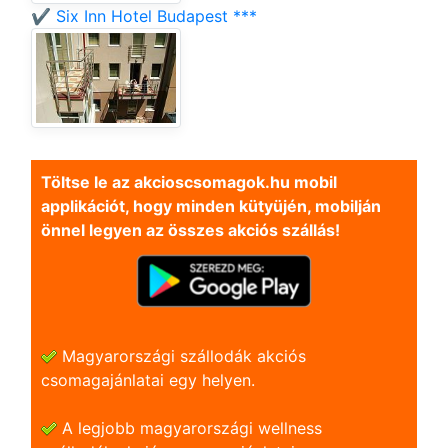
✔️ Six Inn Hotel Budapest ***
Töltse le az akcioscsomagok.hu mobil
applikációt, hogy minden kütyüjén, mobilján
önnel legyen az összes akciós szállás!
Magyarországi szállodák akciós
csomagajánlatai egy helyen.
A legjobb magyarországi wellness