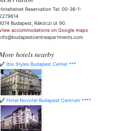
Hoteltelnet Reservation Tel: 00-36-1-
2279614
1074 Budapest, Rákóczi út 90.
View accommodations on Google maps
info@budapestcentreapartments.com
More hotels nearby
✔️ Ibis Styles Budapest Center ***
✔️ Hotel Novotel Budapest Centrum ****