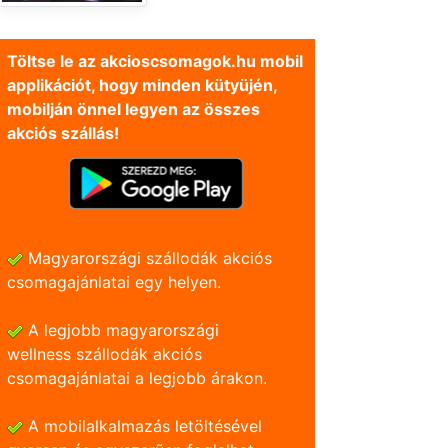
Töltse le az akcioscsomagok.hu mobil
applikációt, hogy minden kütyüjén,
mobilján önnel legyen az összes
akciós szállás!
Magyarországi szállodák akciós
csomagajánlatai egy helyen.
A legjobb magyarországi
wellness szállodák akciós
csomagajánlatai a legjobb árakon.
A mobilalkalmazás letöltésével