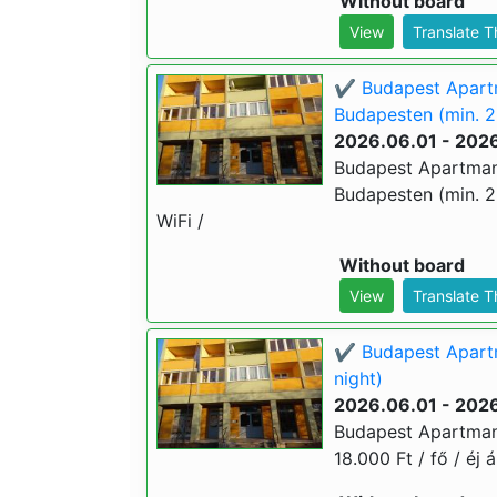
Without board
View
Translate 
✔️ Budapest Apart
Budapesten (min. 2
2026.06.01 - 202
Budapest Apartman
Budapesten (min. 2 é
WiFi /
Without board
View
Translate 
✔️ Budapest Apartm
night)
2026.06.01 - 202
Budapest Apartman 
18.000 Ft / fő / éj á