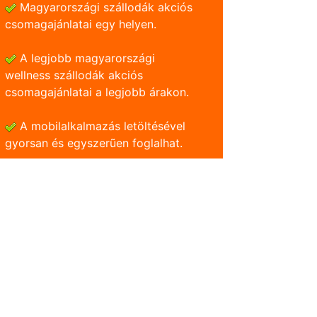
Magyarországi szállodák akciós
csomagajánlatai egy helyen.
A legjobb magyarországi
wellness szállodák akciós
csomagajánlatai a legjobb árakon.
A mobilalkalmazás letöltésével
gyorsan és egyszerũen foglalhat.