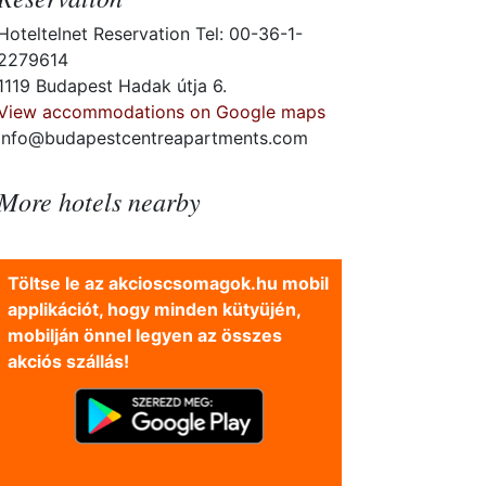
Hoteltelnet Reservation Tel: 00-36-1-
2279614
1119 Budapest Hadak útja 6.
View accommodations on Google maps
info@budapestcentreapartments.com
More hotels nearby
Töltse le az akcioscsomagok.hu mobil
applikációt, hogy minden kütyüjén,
mobilján önnel legyen az összes
akciós szállás!