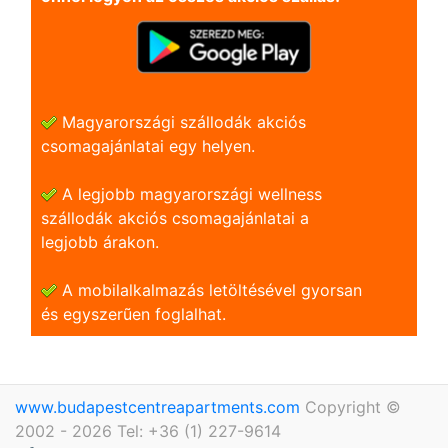
Magyarországi szállodák akciós
csomagajánlatai egy helyen.
A legjobb magyarországi wellness
szállodák akciós csomagajánlatai a
legjobb árakon.
A mobilalkalmazás letöltésével gyorsan
és egyszerũen foglalhat.
www.budapestcentreapartments.com
Copyright ©
2002 - 2026 Tel: +36 (1) 227-9614