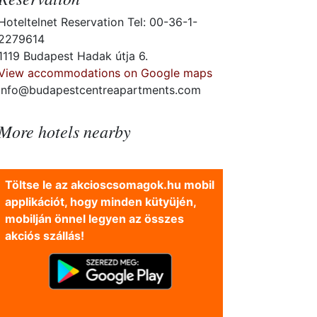
Hoteltelnet Reservation Tel: 00-36-1-
2279614
1119 Budapest Hadak útja 6.
View accommodations on Google maps
info@budapestcentreapartments.com
More hotels nearby
Töltse le az akcioscsomagok.hu mobil
applikációt, hogy minden kütyüjén,
mobilján önnel legyen az összes
akciós szállás!