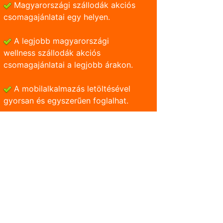
Magyarországi szállodák akciós
csomagajánlatai egy helyen.
A legjobb magyarországi
wellness szállodák akciós
csomagajánlatai a legjobb árakon.
A mobilalkalmazás letöltésével
gyorsan és egyszerũen foglalhat.