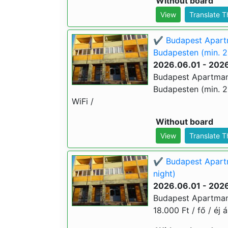
Without board
View
Translate 
✔️ Budapest Apart
Budapesten (min. 2
2026.06.01 - 202
Budapest Apartman
Budapesten (min. 2 é
WiFi /
Without board
View
Translate 
✔️ Budapest Apartm
night)
2026.06.01 - 202
Budapest Apartman 
18.000 Ft / fő / éj á