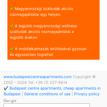
Magyarországi szállodák akciós
csomagajánlatai egy helyen.
A legjobb magyarországi wellness
szállodák akciós csomagajánlatai a
legjobb árakon.
A mobilalkalmazás letöltésével gyorsan
és egyszerũen foglalhat.
www.budapestcentreapartments.com
Copyright ©
2002 - 2026 Tel: +36 (1) 227-9614
✔️ Budapest centre apartments, cheap apartments in
Budapest
|
General conditions of use
|
Privacy policy