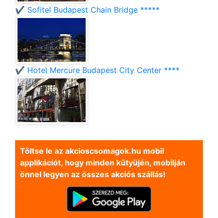
✔️ Sofitel Budapest Chain Bridge *****
✔️ Hotel Mercure Budapest City Center ****
Töltse le az akcioscsomagok.hu mobil
applikációt, hogy minden kütyüjén, mobilján
önnel legyen az összes akciós szállás!