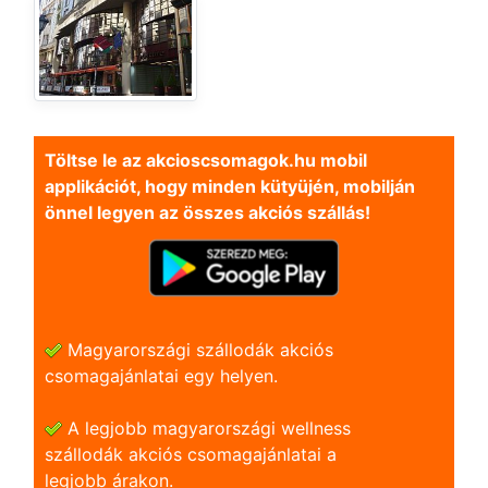
Töltse le az akcioscsomagok.hu mobil
applikációt, hogy minden kütyüjén, mobilján
önnel legyen az összes akciós szállás!
Magyarországi szállodák akciós
csomagajánlatai egy helyen.
A legjobb magyarországi wellness
szállodák akciós csomagajánlatai a
legjobb árakon.