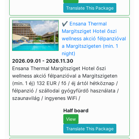
Translate This Package
✔️ Ensana Thermal
Margitsziget Hotel őszi
wellness akció félpanzióval
a Margitszigeten (min. 1
night)
2026.09.01 - 2026.11.30
Ensana Thermal Margitsziget Hotel őszi
wellness akció félpanzióval a Margitszigeten
(min. 1 éj) 132 EUR / fő / éj ártól hétköznap /
félpanzió / szállodai gyógyfürdő használata /
szaunavilág / ingyenes WiFi /
Half board
View
Translate This Package