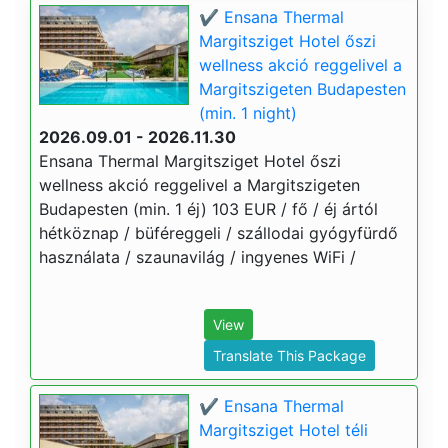
✔️ Ensana Thermal
Margitsziget Hotel őszi
wellness akció reggelivel a
Margitszigeten Budapesten
(min. 1 night)
2026.09.01 - 2026.11.30
Ensana Thermal Margitsziget Hotel őszi
wellness akció reggelivel a Margitszigeten
Budapesten (min. 1 éj) 103 EUR / fő / éj ártól
hétköznap / büféreggeli / szállodai gyógyfürdő
használata / szaunavilág / ingyenes WiFi /
View
Translate This Package
✔️ Ensana Thermal
Margitsziget Hotel téli