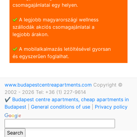
csomagajánlatai egy helyen.
A legjobb magyarországi wellness
szállodák akciós csomagajánlatai a
legjobb árakon.
A mobilalkalmazás letöltésével gyorsan
és egyszerũen foglalhat.
www.budapestcentreapartments.com
Copyright ©
2002 - 2026 Tel: +36 (1) 227-9614
✔️ Budapest centre apartments, cheap apartments in
Budapest
|
General conditions of use
|
Privacy policy