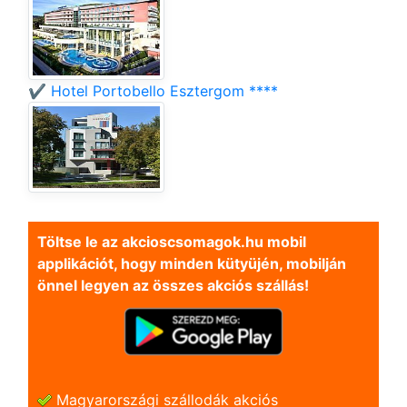
✔️ Hotel Portobello Esztergom ****
Töltse le az akcioscsomagok.hu mobil
applikációt, hogy minden kütyüjén, mobilján
önnel legyen az összes akciós szállás!
Magyarországi szállodák akciós