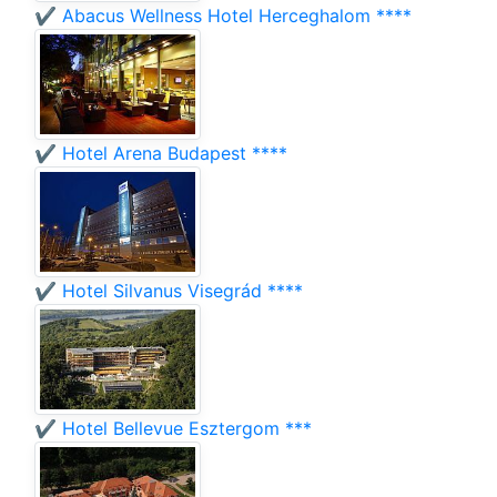
✔️ Abacus Wellness Hotel Herceghalom ****
✔️ Hotel Arena Budapest ****
✔️ Hotel Silvanus Visegrád ****
✔️ Hotel Bellevue Esztergom ***