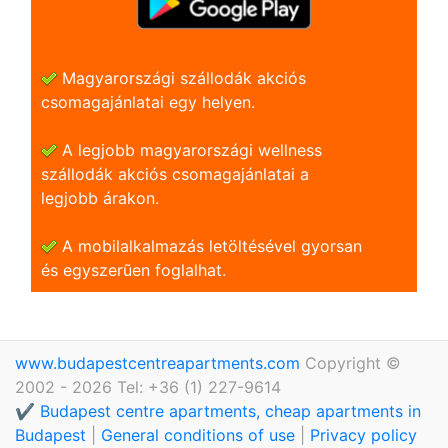
Magyarországi szállodák akciós
csomagajánlatai egy helyen.
A legjobb magyarországi wellness
szállodák akciós csomagajánlatai a
legjobb árakon.
A mobilalkalmazás letöltésével gyorsan
és egyszerũen foglalhat.
www.budapestcentreapartments.com
Copyright ©
2002 - 2026 Tel: +36 (1) 227-9614
✔️ Budapest centre apartments, cheap apartments in
Budapest
|
General conditions of use
|
Privacy policy