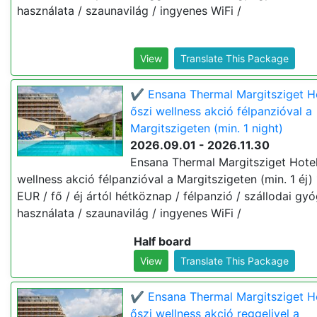
használata / szaunavilág / ingyenes WiFi /
View
Translate This Package
✔️ Ensana Thermal Margitsziget H
őszi wellness akció félpanzióval a
Margitszigeten (min. 1 night)
2026.09.01 - 2026.11.30
Ensana Thermal Margitsziget Hotel
wellness akció félpanzióval a Margitszigeten (min. 1 éj)
EUR / fő / éj ártól hétköznap / félpanzió / szállodai gy
használata / szaunavilág / ingyenes WiFi /
Half board
View
Translate This Package
✔️ Ensana Thermal Margitsziget H
őszi wellness akció reggelivel a