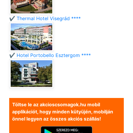
✔️ Thermal Hotel Visegrád ****
✔️ Hotel Portobello Esztergom ****
Töltse le az akcioscsomagok.hu mobil
applikációt, hogy minden kütyüjén, mobilján
önnel legyen az összes akciós szállás!