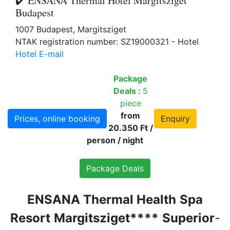
✔️ ENSANA Thermal Hotel Margitsziget
Budapest
1007 Budapest, Margitsziget
NTAK registration number: SZ19000321 - Hotel
Hotel E-mail
Package
Deals :
5
piece
from
Prices, online booking
Enquiry
20.350 Ft /
person / night
Package Deals
ENSANA Thermal Health
Spa
Resort
Margitsziget****
Superior
-