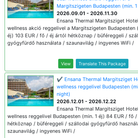
Margitszigeten Budapesten (min. 1 
2026.09.01 - 2026.11.30
Ensana Thermal Margitsziget Hotel
wellness akció reggelivel a Margitszigeten Budapesten (
éj) 103 EUR / fő / éj ártól hétköznap / büféreggeli / szá
gyógyfürdő használata / szaunavilág / ingyenes WiFi /
View
Translate This Package
✔️ Ensana Thermal Margitsziget Ho
wellness reggelivel Budapesten (mi
night)
2026.12.01 - 2026.12.22
Ensana Thermal Margitsziget Hotel 
wellness reggelivel Budapesten (min. 1 éj) 84 EUR / fő / 
hétköznap / büféreggeli / szállodai gyógyfürdő használ
szaunavilág / ingyenes WiFi /