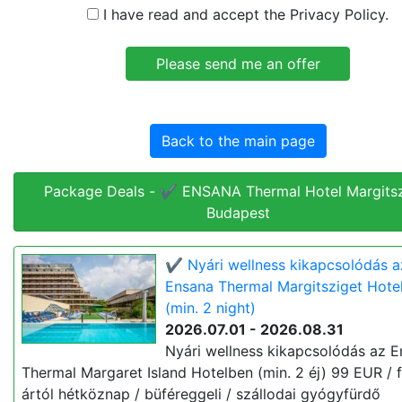
I have read and accept the Privacy Policy.
Back to the main page
Package Deals - ✔️ ENSANA Thermal Hotel Margitsz
Budapest
✔️ Nyári wellness kikapcsolódás a
Ensana Thermal Margitsziget Hote
(min. 2 night)
2026.07.01 - 2026.08.31
Nyári wellness kikapcsolódás az 
Thermal Margaret Island Hotelben (min. 2 éj) 99 EUR / f
ártól hétköznap / büféreggeli / szállodai gyógyfürdő