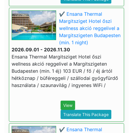
✔️ Ensana Thermal
Margitsziget Hotel őszi
wellness akció reggelivel a
Margitszigeten Budapesten
(min. 1 night)
2026.09.01 - 2026.11.30
Ensana Thermal Margitsziget Hotel őszi
wellness akció reggelivel a Margitszigeten
Budapesten (min. 1 éj) 103 EUR / fő / éj ártól
hétköznap / büféreggeli / szállodai gyógyfürdő
használata / szaunavilág / ingyenes WiFi /
View
Translate This Package
✔️ Ensana Thermal