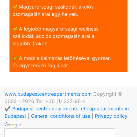
Magyarországi szállodák akciós
csomagajánlatai egy helyen.
A legjobb magyarországi wellness
szállodák akciós csomagajánlatai a
legjobb árakon.
A mobilalkalmazás letöltésével gyorsan
és egyszerũen foglalhat.
www.budapestcentreapartments.com
Copyright ©
2002 - 2026 Tel: +36 (1) 227-9614
✔️ Budapest centre apartments, cheap apartments in
Budapest
|
General conditions of use
|
Privacy policy