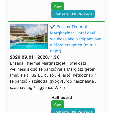
View
Translate This Package
✔️ Ensana Thermal
Margitsziget Hotel őszi
wellness akció félpanzióval
a Margitszigeten (min. 1
night)
2026.09.01 - 2026.11.30
Ensana Thermal Margitsziget Hotel őszi
wellness akció félpanzióval a Margitszigeten
(min. 1 éj) 132 EUR / fő / éj ártól hétköznap /
félpanzió / szállodai gyógyfürdő használata /
szaunavilág / ingyenes WiFi /
Half board
View
Translate This Package