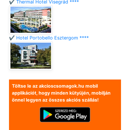
✔️ Thermal Hotel Visegrád ****
✔️ Hotel Portobello Esztergom ****
Töltse le az akcioscsomagok.hu mobil
applikációt, hogy minden kütyüjén, mobilján
önnel legyen az összes akciós szállás!