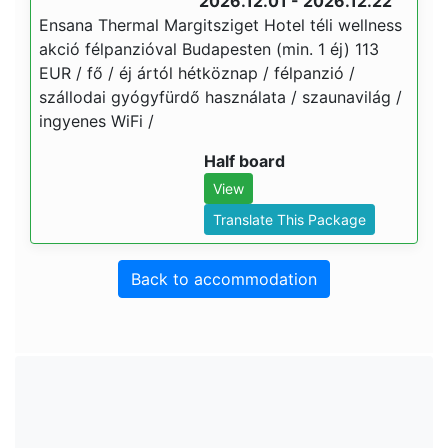
2026.12.01 - 2026.12.22
Ensana Thermal Margitsziget Hotel téli wellness
akció félpanzióval Budapesten (min. 1 éj) 113
EUR / fő / éj ártól hétköznap / félpanzió /
szállodai gyógyfürdő használata / szaunavilág /
ingyenes WiFi /
Half board
View
Translate This Package
Back to accommodation