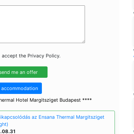
 accept the Privacy Policy.
o accommodation
ermal Hotel Margitsziget Budapest ****
kikapcsolódás az Ensana Thermal Margitsziget
ght)
6.08.31