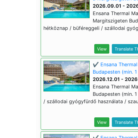
2026.09.01 - 2026
Ensana Thermal Marg
Margitszigeten Buda
hétköznap / büféreggeli / szállodai gyóg
View
Translate 
✔️ Ensana Thermal M
Budapesten (min. 1 
2026.12.01 - 2026
Ensana Thermal Marg
Budapesten (min. 1 
/ szállodai gyógyfürdő használata / szau
View
Translate 
✔️ Ensana Thermal 