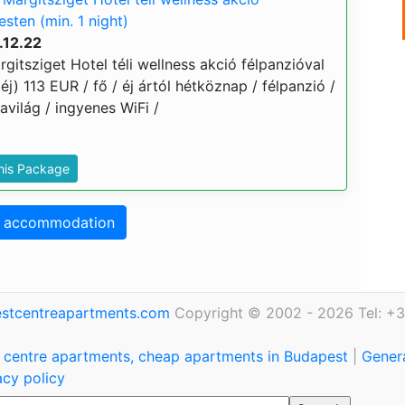
sten (min. 1 night)
.12.22
itsziget Hotel téli wellness akció félpanzióval
éj) 113 EUR / fő / éj ártól hétköznap / félpanzió /
világ / ingyenes WiFi /
This Package
o accommodation
stcentreapartments.com
Copyright © 2002 - 2026 Tel: +3
 centre apartments, cheap apartments in Budapest
|
Genera
acy policy