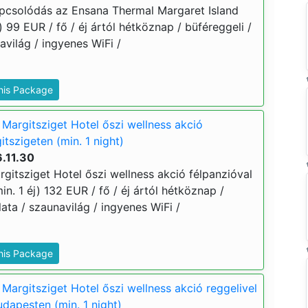
apcsolódás az Ensana Thermal Margaret Island
) 99 EUR / fő / éj ártól hétköznap / büféreggeli /
világ / ingyenes WiFi /
This Package
Margitsziget Hotel őszi wellness akció
itszigeten (min. 1 night)
.11.30
gitsziget Hotel őszi wellness akció félpanzióval
in. 1 éj) 132 EUR / fő / éj ártól hétköznap /
ata / szaunavilág / ingyenes WiFi /
This Package
Margitsziget Hotel őszi wellness akció reggelivel
dapesten (min. 1 night)