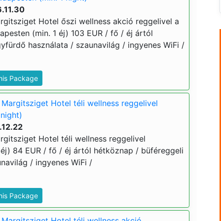
.11.30
itsziget Hotel őszi wellness akció reggelivel a
pesten (min. 1 éj) 103 EUR / fő / éj ártól
yfürdő használata / szaunavilág / ingyenes WiFi /
This Package
argitsziget Hotel téli wellness reggelivel
night)
.12.22
itsziget Hotel téli wellness reggelivel
éj) 84 EUR / fő / éj ártól hétköznap / büféreggeli
navilág / ingyenes WiFi /
This Package
Margitsziget Hotel téli wellness akció