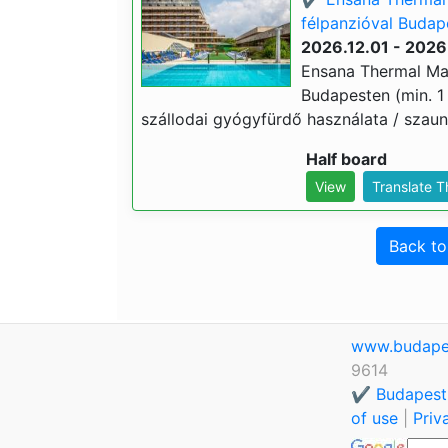
félpanzióval Budape
2026.12.01 - 2026
Ensana Thermal Marg
Budapesten (min. 1 
szállodai gyógyfürdő használata / szauna
Half board
View
Translate 
Back t
www.budape
9614
✔️ Budapest
of use
|
Priv