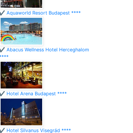
✔️ Aquaworld Resort Budapest ****
✔️ Abacus Wellness Hotel Herceghalom
****
✔️ Hotel Arena Budapest ****
✔️ Hotel Silvanus Visegrád ****