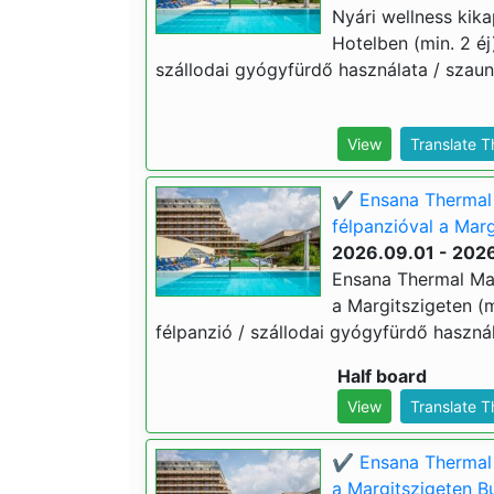
Nyári wellness kik
Hotelben (min. 2 éj
szállodai gyógyfürdő használata / szauna
View
Translate 
✔️ Ensana Thermal 
félpanzióval a Marg
2026.09.01 - 2026
Ensana Thermal Mar
a Margitszigeten (m
félpanzió / szállodai gyógyfürdő használ
Half board
View
Translate 
✔️ Ensana Thermal 
a Margitszigeten Bu