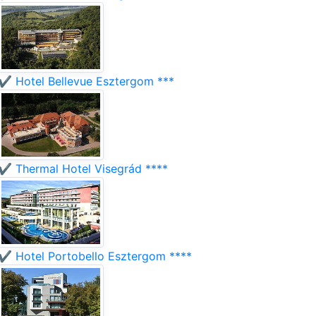
✔️ Hotel Bellevue Esztergom ***
✔️ Thermal Hotel Visegrád ****
✔️ Hotel Portobello Esztergom ****