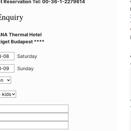
et Reservation Tel: 00-36-1-2279614
Enquiry
NA Thermal Hotel
ziget Budapest ****
Saturday
Sunday