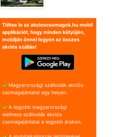
Töltse le az akcioscsomagok.hu mobil
applikációt, hogy minden kütyüjén,
mobilján önnel legyen az összes
akciós szállás!
Magyarországi szállodák akciós
csomagajánlatai egy helyen.
A legjobb magyarországi
wellness szállodák akciós
csomagajánlatai a legjobb árakon.
A mobilalkalmazás letöltésével