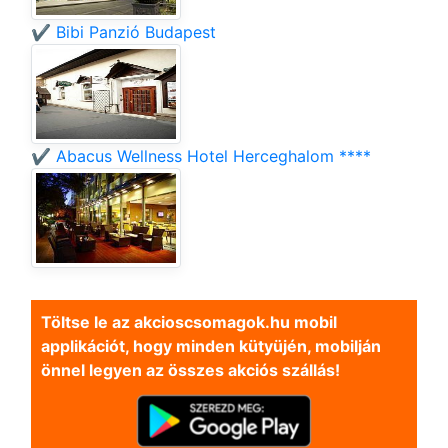
✔️ Bibi Panzió Budapest
✔️ Abacus Wellness Hotel Herceghalom ****
Töltse le az akcioscsomagok.hu mobil
applikációt, hogy minden kütyüjén, mobilján
önnel legyen az összes akciós szállás!