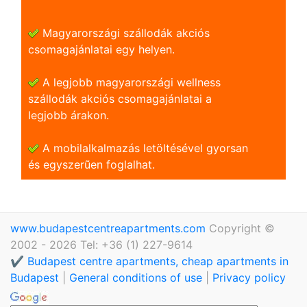
Magyarországi szállodák akciós
csomagajánlatai egy helyen.
A legjobb magyarországi wellness
szállodák akciós csomagajánlatai a
legjobb árakon.
A mobilalkalmazás letöltésével gyorsan
és egyszerũen foglalhat.
www.budapestcentreapartments.com
Copyright ©
2002 - 2026 Tel: +36 (1) 227-9614
✔️ Budapest centre apartments, cheap apartments in
Budapest
|
General conditions of use
|
Privacy policy