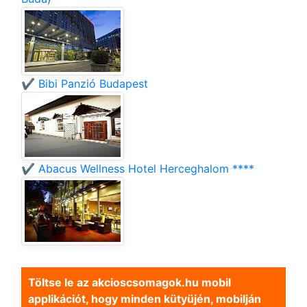
✔️ Bibi Panzió Budapest
✔️ Abacus Wellness Hotel Herceghalom ****
Töltse le az akcioscsomagok.hu mobil
applikációt, hogy minden kütyüjén, mobilján