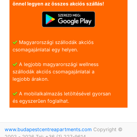
önnel legyen az összes akciós szállás!
Magyarországi szállodák akciós
csomagajánlatai egy helyen.
A legjobb magyarországi wellness
szállodák akciós csomagajánlatai a
legjobb árakon.
A mobilalkalmazás letöltésével gyorsan
és egyszerũen foglalhat.
www.budapestcentreapartments.com
Copyright ©
2002 - 2026 Tel: +36 (1) 227-9614