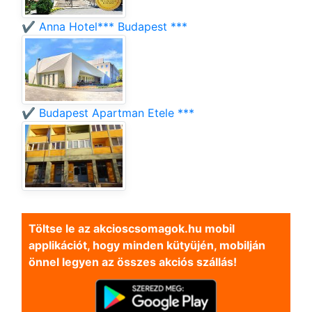
✔️ Anna Hotel*** Budapest ***
✔️ Budapest Apartman Etele ***
Töltse le az akcioscsomagok.hu mobil
applikációt, hogy minden kütyüjén, mobilján
önnel legyen az összes akciós szállás!