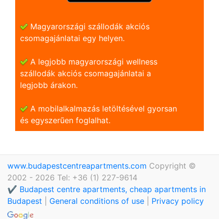
Magyarországi szállodák akciós
csomagajánlatai egy helyen.
A legjobb magyarországi wellness
szállodák akciós csomagajánlatai a
legjobb árakon.
A mobilalkalmazás letöltésével gyorsan
és egyszerũen foglalhat.
www.budapestcentreapartments.com
Copyright ©
2002 - 2026 Tel: +36 (1) 227-9614
✔️ Budapest centre apartments, cheap apartments in
Budapest
|
General conditions of use
|
Privacy policy