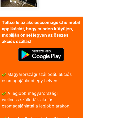
Töltse le az akcioscsomagok.hu mobil
applikációt, hogy minden kütyüjén,
mobilján önnel legyen az összes
akciós szállás!
Magyarországi szállodák akciós
csomagajánlatai egy helyen.
A legjobb magyarországi
wellness szállodák akciós
csomagajánlatai a legjobb árakon.