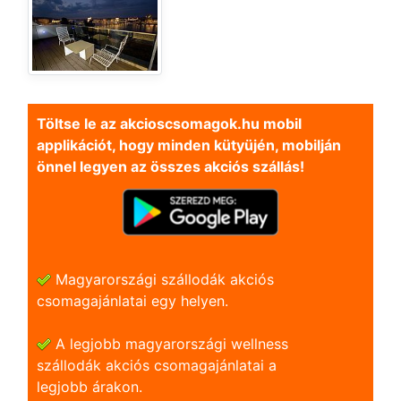
Töltse le az akcioscsomagok.hu mobil
applikációt, hogy minden kütyüjén, mobilján
önnel legyen az összes akciós szállás!
Magyarországi szállodák akciós
csomagajánlatai egy helyen.
A legjobb magyarországi wellness
szállodák akciós csomagajánlatai a
legjobb árakon.