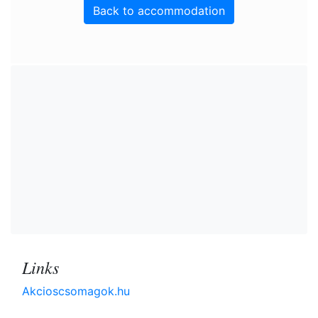
Back to accommodation
Links
Akcioscsomagok.hu