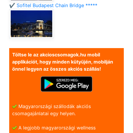
✔️ Sofitel Budapest Chain Bridge *****
Töltse le az akcioscsomagok.hu mobil
applikációt, hogy minden kütyüjén, mobilján
önnel legyen az összes akciós szállás!
Magyarországi szállodák akciós
csomagajánlatai egy helyen.
A legjobb magyarországi wellness