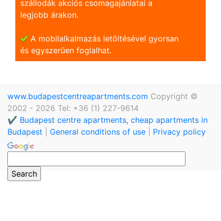
szállodák akciós csomagajánlatai a
legjobb árakon.
A mobilalkalmazás letöltésével gyorsan
és egyszerũen foglalhat.
www.budapestcentreapartments.com
Copyright ©
2002 - 2026 Tel: +36 (1) 227-9614
✔️ Budapest centre apartments, cheap apartments in
Budapest
|
General conditions of use
|
Privacy policy