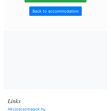
Back to accommodation
Links
Akcioscsomagok.hu