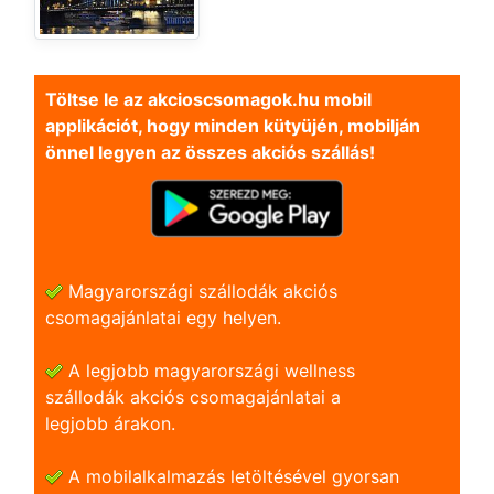
Töltse le az akcioscsomagok.hu mobil
applikációt, hogy minden kütyüjén, mobilján
önnel legyen az összes akciós szállás!
Magyarországi szállodák akciós
csomagajánlatai egy helyen.
A legjobb magyarországi wellness
szállodák akciós csomagajánlatai a
legjobb árakon.
A mobilalkalmazás letöltésével gyorsan