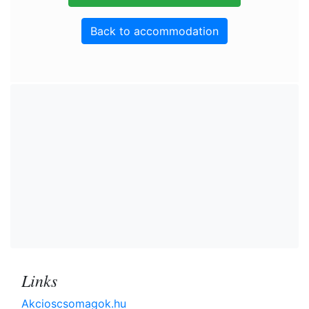
Back to accommodation
Links
Akcioscsomagok.hu