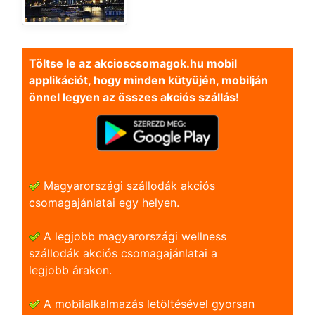
Töltse le az akcioscsomagok.hu mobil
applikációt, hogy minden kütyüjén, mobilján
önnel legyen az összes akciós szállás!
Magyarországi szállodák akciós
csomagajánlatai egy helyen.
A legjobb magyarországi wellness
szállodák akciós csomagajánlatai a
legjobb árakon.
A mobilalkalmazás letöltésével gyorsan