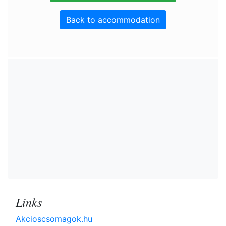
Back to accommodation
Links
Akcioscsomagok.hu