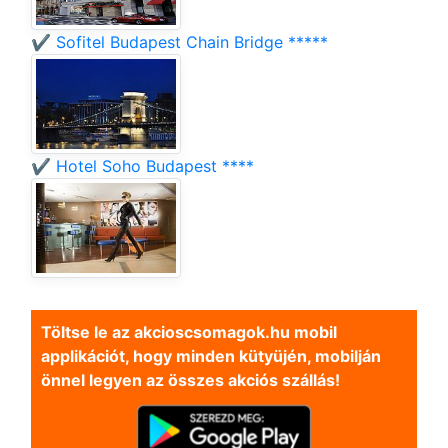
✔️ Sofitel Budapest Chain Bridge *****
✔️ Hotel Soho Budapest ****
Töltse le az akcioscsomagok.hu mobil
applikációt, hogy minden kütyüjén, mobilján
önnel legyen az összes akciós szállás!