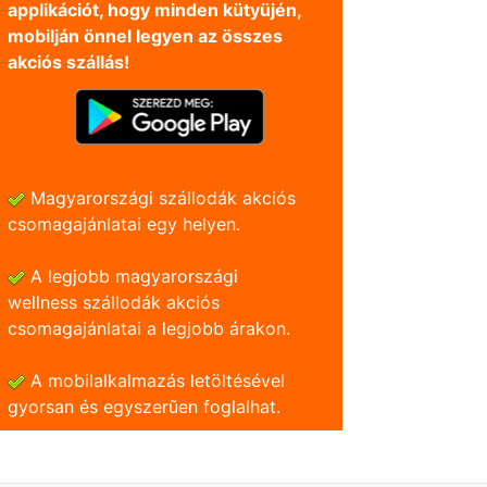
applikációt, hogy minden kütyüjén,
mobilján önnel legyen az összes
akciós szállás!
Magyarországi szállodák akciós
csomagajánlatai egy helyen.
A legjobb magyarországi
wellness szállodák akciós
csomagajánlatai a legjobb árakon.
A mobilalkalmazás letöltésével
gyorsan és egyszerũen foglalhat.