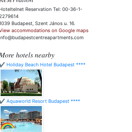
Hoteltelnet Reservation Tel: 00-36-1-
2279614
1039 Budapest, Szent János u. 16.
View accommodations on Google maps
info@budapestcentreapartments.com
More hotels nearby
✔️ Holiday Beach Hotel Budapest ****
✔️ Aquaworld Resort Budapest ****