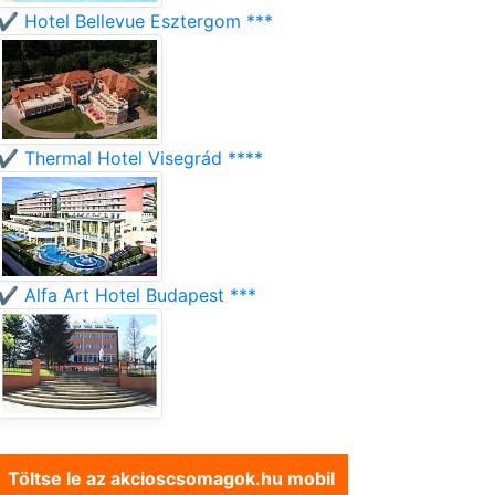
✔️ Hotel Bellevue Esztergom ***
✔️ Thermal Hotel Visegrád ****
✔️ Alfa Art Hotel Budapest ***
Töltse le az akcioscsomagok.hu mobil