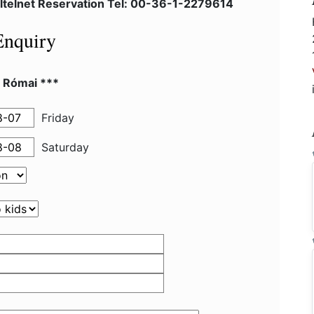
ltelnet Reservation Tel: 00-36-1-2279614
Enquiry
l Római ***
Friday
Saturday