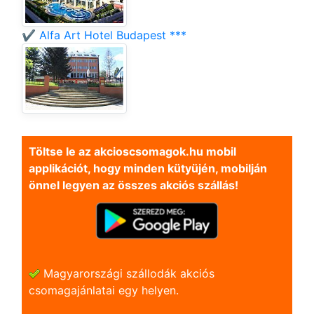
✔️ Alfa Art Hotel Budapest ***
Töltse le az akcioscsomagok.hu mobil
applikációt, hogy minden kütyüjén, mobilján
önnel legyen az összes akciós szállás!
Magyarországi szállodák akciós
csomagajánlatai egy helyen.