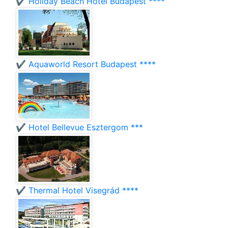
✔️ Holiday Beach Hotel Budapest ****
✔️ Aquaworld Resort Budapest ****
✔️ Hotel Bellevue Esztergom ***
✔️ Thermal Hotel Visegrád ****