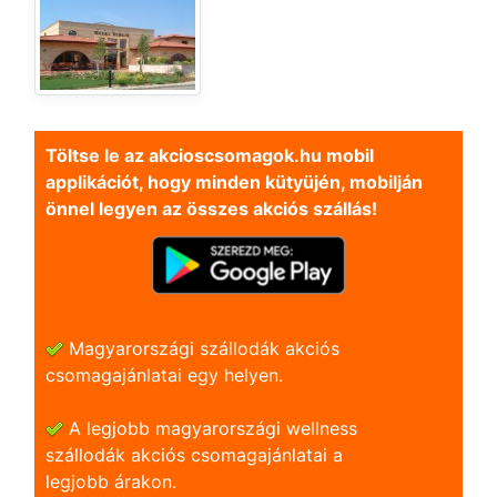
Töltse le az akcioscsomagok.hu mobil
applikációt, hogy minden kütyüjén, mobilján
önnel legyen az összes akciós szállás!
Magyarországi szállodák akciós
csomagajánlatai egy helyen.
A legjobb magyarországi wellness
szállodák akciós csomagajánlatai a
legjobb árakon.