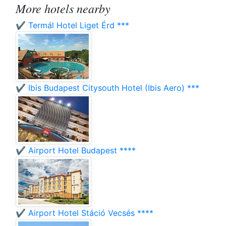
More hotels nearby
✔️ Termál Hotel Liget Érd ***
✔️ Ibis Budapest Citysouth Hotel (Ibis Aero) ***
✔️ Airport Hotel Budapest ****
✔️ Airport Hotel Stáció Vecsés ****