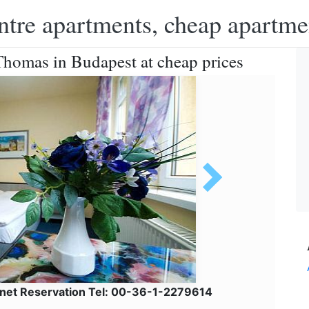
ntre apartments, cheap apartme
homas in Budapest at cheap prices
lnet Reservation Tel: 00-36-1-2279614