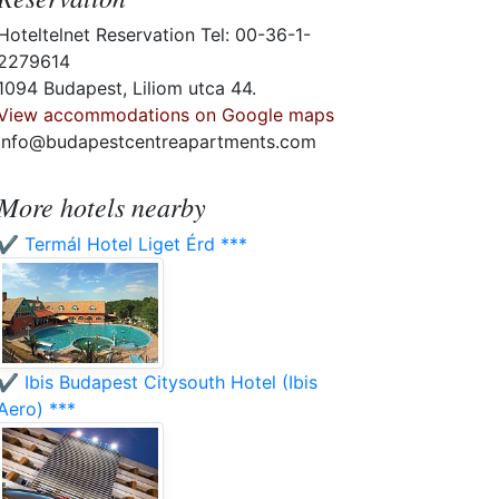
Hoteltelnet Reservation Tel: 00-36-1-
2279614
1094 Budapest, Liliom utca 44.
View accommodations on Google maps
info@budapestcentreapartments.com
More hotels nearby
✔️ Termál Hotel Liget Érd ***
✔️ Ibis Budapest Citysouth Hotel (Ibis
Aero) ***