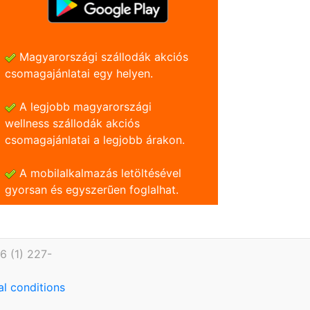
Magyarországi szállodák akciós
csomagajánlatai egy helyen.
A legjobb magyarországi
wellness szállodák akciós
csomagajánlatai a legjobb árakon.
A mobilalkalmazás letöltésével
gyorsan és egyszerũen foglalhat.
6 (1) 227-
l conditions