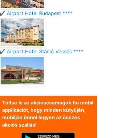
✔️ Airport Hotel Budapest ****
✔️ Airport Hotel Stáció Vecsés ****
Töltse le az akcioscsomagok.hu mobil
applikációt, hogy minden kütyüjén,
mobilján önnel legyen az összes
akciós szállás!