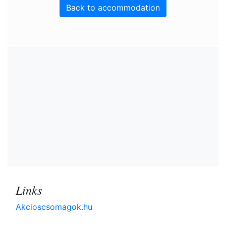
Back to accommodation
Links
Akcioscsomagok.hu