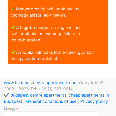
Magyarországi szállodák akciós
csomagajánlatai egy helyen.
A legjobb magyarországi wellness
szállodák akciós csomagajánlatai a
legjobb árakon.
A mobilalkalmazás letöltésével gyorsan
és egyszerũen foglalhat.
www.budapestcentreapartments.com
Copyright ©
2002 - 2026 Tel: +36 (1) 227-9614
✔️ Budapest centre apartments, cheap apartments in
Budapest
|
General conditions of use
|
Privacy policy