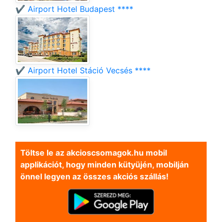
✔️ Airport Hotel Budapest ****
✔️ Airport Hotel Stáció Vecsés ****
Töltse le az akcioscsomagok.hu mobil
applikációt, hogy minden kütyüjén, mobilján
önnel legyen az összes akciós szállás!